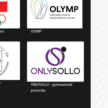
bor
OLYMP
r
ONLYSOLLO - gymnastické
pomůcky