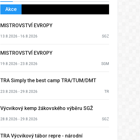
Akce
MISTROVSTVÍ EVROPY
13.8.2026 - 16.8.2026
SGZ
MISTROVSTVÍ EVROPY
19.8.2026 - 23.8.2026
SGM
TRA Simply the best camp TRA/TUM/DMT
23.8.2026 - 29.8.2026
TR
Výcvikový kemp žákovského výběru SGŽ
28.8.2026 - 29.8.2026
SGZ
TRA Výcvikový tábor repre - národní