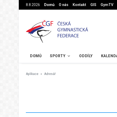
Na hlavní obsah
8.8.2026
Domů
O nás
Kontakt
GIS
GymTV
DOMŮ
SPORTY
ODDÍLY
KALEND
Aplikace
Adresář