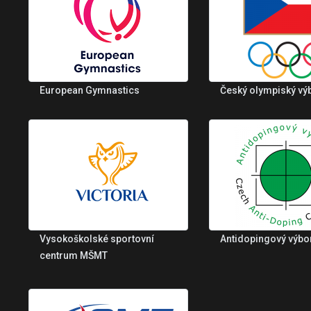
European Gymnastics
Český olympiský vý
Vysokoškolské sportovní
Antidopingový výbo
centrum MŠMT