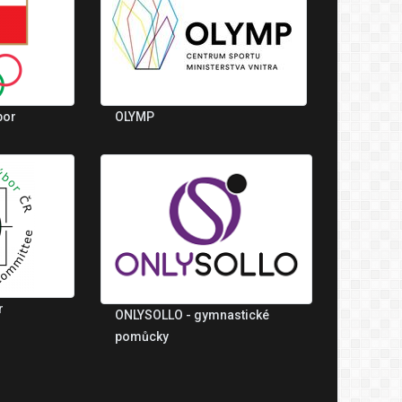
bor
OLYMP
r
ONLYSOLLO - gymnastické
pomůcky