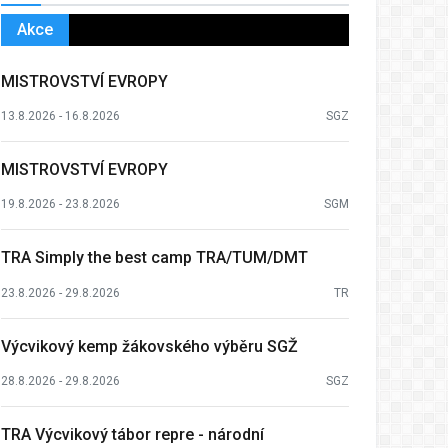
Akce
MISTROVSTVÍ EVROPY
13.8.2026 - 16.8.2026
SGZ
MISTROVSTVÍ EVROPY
19.8.2026 - 23.8.2026
SGM
TRA Simply the best camp TRA/TUM/DMT
23.8.2026 - 29.8.2026
TR
Výcvikový kemp žákovského výběru SGŽ
28.8.2026 - 29.8.2026
SGZ
TRA Výcvikový tábor repre - národní