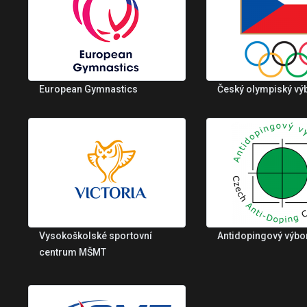
European Gymnastics
Český olympiský vý
Vysokoškolské sportovní
Antidopingový výbo
centrum MŠMT