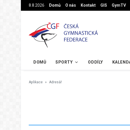
Na hlavní obsah
8.8.2026
Domů
O nás
Kontakt
GIS
GymTV
DOMŮ
SPORTY
ODDÍLY
KALEND
Aplikace
Adresář