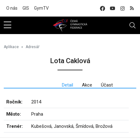
Na hlavní obsah
O nás
GIS
GymTV
Aplikace
Adresář
Lota Caklová
Detail
Akce
Účast
Ročník:
2014
Město:
Praha
Trenér:
Kubešová, Janovská, Šmídová, Brožová