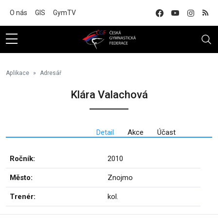
Na hlavní obsah
O nás
GIS
GymTV
Aplikace
Adresář
Klára Valachová
Detail
Akce
Účast
Ročník:
2010
Město:
Znojmo
Trenér:
kol.