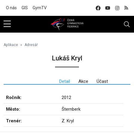
Na hlavní obsah
O nás
GIS
GymTV
Aplikace
Adresář
Lukáš Kryl
Detail
Akce
Účast
Ročník:
2012
Město:
Šternberk
Trenér:
Z. Kryl