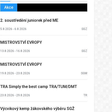
Akce
2. soustředění juniorek před ME
5.8.2026 - 6.8.2026
SGZ
MISTROVSTVÍ EVROPY
13.8.2026 - 16.8.2026
SGZ
MISTROVSTVÍ EVROPY
19.8.2026 - 23.8.2026
SGM
TRA Simply the best camp TRA/TUM/DMT
23.8.2026 - 29.8.2026
TR
Výcvikový kemp žákovského výběru SGŽ