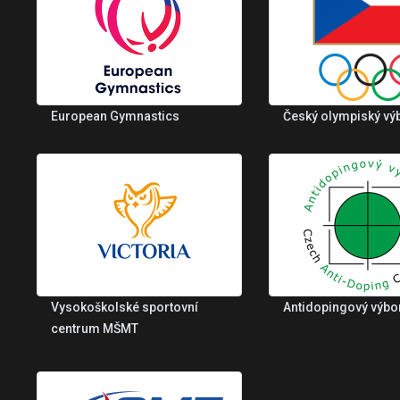
European Gymnastics
Český olympiský vý
Vysokoškolské sportovní
Antidopingový výbo
centrum MŠMT