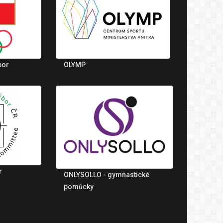
bor
OLYMP
r
ONLYSOLLO - gymnastické
pomůcky