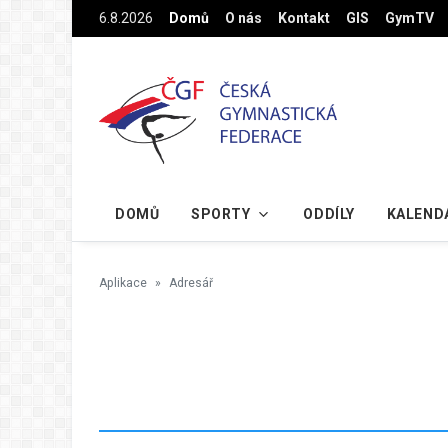
Na hlavní obsah
6.8.2026
Domů
O nás
Kontakt
GIS
GymTV
DOMŮ
SPORTY
ODDÍLY
KALEND
Aplikace
Adresář