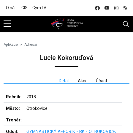
Na hlavní obsah
O nás
GIS
GymTV
Aplikace
Adresář
Lucie Kokoruďová
Detail
Akce
Účast
Ročník:
2018
Město:
Otrokovice
Trenér:
Oddíl:
GYMNASTICKÝ AEROBIK - BK - OTROKOVICE,