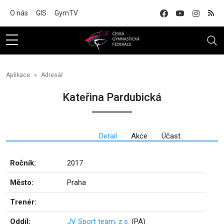
Na hlavní obsah
O nás
GIS
GymTV
Aplikace
Adresář
Kateřina Pardubická
Detail
Akce
Účast
Ročník:
2017
Město:
Praha
Trenér:
Oddíl:
JV Sport team, z.s.
(PA)