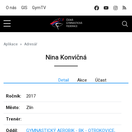
Na hlavní obsah
O nás
GIS
GymTV
Aplikace
Adresář
Nina Konvičná
Detail
Akce
Účast
Ročník:
2017
Město:
Zlín
Trenér:
Oddíl:
GYMNASTICKÝ AEROBIK - BK - OTROKOVICE,