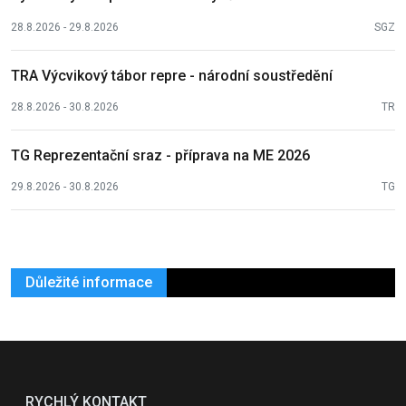
28.8.2026 - 29.8.2026
SGZ
TRA Výcvikový tábor repre - národní soustředění
28.8.2026 - 30.8.2026
TR
TG Reprezentační sraz - příprava na ME 2026
29.8.2026 - 30.8.2026
TG
Důležité informace
RYCHLÝ KONTAKT