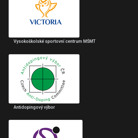
Vysokoškolské sportovní centrum MŠMT
Antidopingový výbor