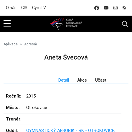
Na hlavní obsah
O nás
GIS
GymTV
Aplikace
Adresář
Aneta Švecová
Detail
Akce
Účast
Ročník:
2015
Město:
Otrokovice
Trenér:
Oddíl:
GYMNASTICKÝ AEROBIK - BK - OTROKOVICE,