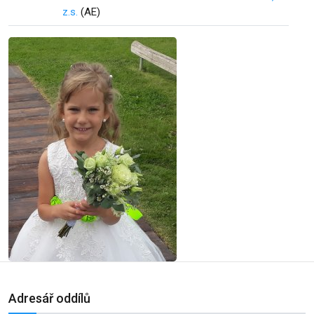
z.s.
(AE)
Adresář oddílů