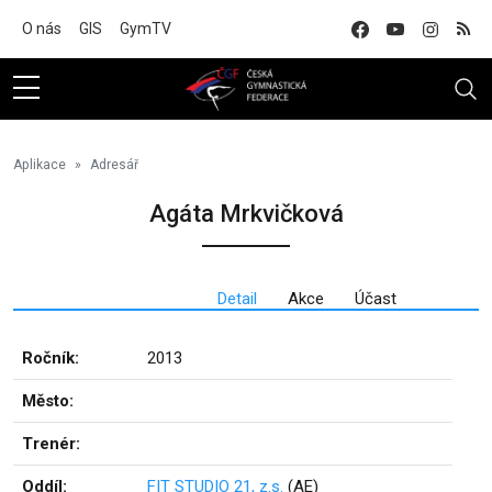
Na hlavní obsah
O nás
GIS
GymTV
Aplikace
Adresář
Agáta Mrkvičková
Detail
Akce
Účast
Ročník:
2013
Město:
Trenér:
Oddíl:
FIT STUDIO 21, z.s.
(AE)