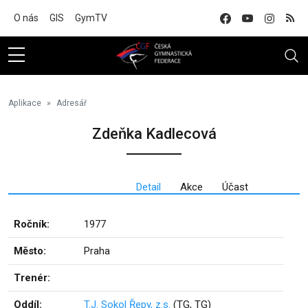
Na hlavní obsah
O nás
GIS
GymTV
Aplikace
Adresář
Zdeňka Kadlecová
Detail
Akce
Účast
Ročník:
1977
Město:
Praha
Trenér:
Oddíl:
T.J. Sokol Řepy, z.s.
(TG, TG)