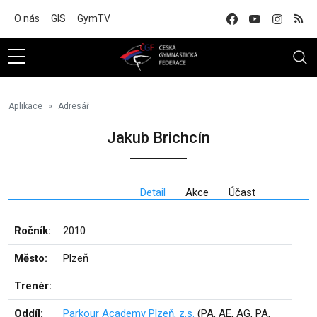
Na hlavní obsah
O nás
GIS
GymTV
Aplikace
Adresář
Jakub Brichcín
Detail
Akce
Účast
Ročník:
2010
Město:
Plzeň
Trenér:
Oddíl:
Parkour Academy Plzeň, z.s.
(PA, AE, AG, PA,