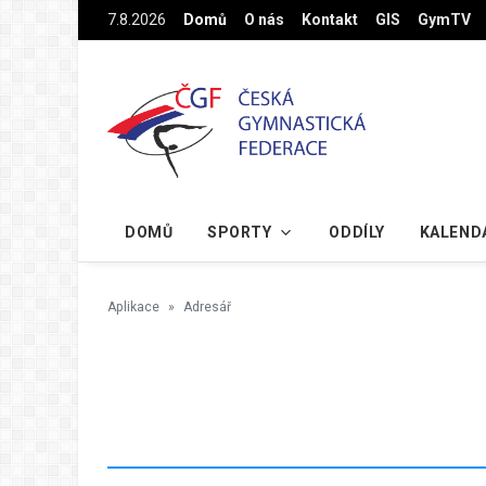
Na hlavní obsah
7.8.2026
Domů
O nás
Kontakt
GIS
GymTV
DOMŮ
SPORTY
ODDÍLY
KALEND
Aplikace
Adresář