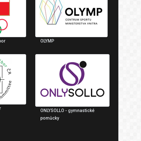
bor
OLYMP
r
ONLYSOLLO - gymnastické
pomůcky