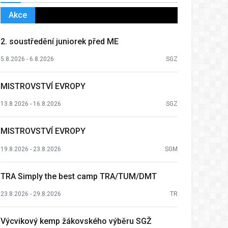
Akce
2. soustředění juniorek před ME
5.8.2026 - 6.8.2026
SGZ
MISTROVSTVÍ EVROPY
13.8.2026 - 16.8.2026
SGZ
MISTROVSTVÍ EVROPY
19.8.2026 - 23.8.2026
SGM
TRA Simply the best camp TRA/TUM/DMT
23.8.2026 - 29.8.2026
TR
Výcvikový kemp žákovského výběru SGŽ