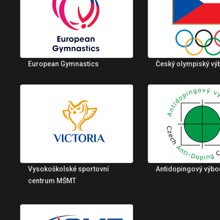
European Gymnastics
Český olympiský vý
Vysokoškolské sportovní
Antidopingový výbo
centrum MŠMT