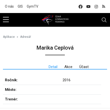
Na hlavní obsah
O nás
GIS
GymTV
Aplikace
Adresář
Marika Ceplová
Detail
Akce
Účast
Ročník:
2016
Město:
Trenér: