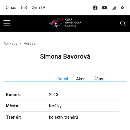
Na hlavní obsah
O nás
GIS
GymTV
Aplikace
Adresář
Simona Bavorová
Detail
Akce
Účast
Ročník:
2013
Město:
Košíky
Trenér:
kolektiv trenérů