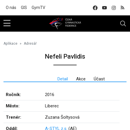
Na hlavní obsah
O nás
GIS
GymTV
Aplikace
Adresář
Nefeli Pavlidis
Detail
Akce
Účast
Ročník:
2016
Město:
Liberec
Trenér:
Zuzana Šoltysová
Oddíl:
A-STYL z.s.
(AE)