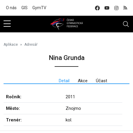
Na hlavní obsah
O nás
GIS
GymTV
Aplikace
Adresář
Nina Grunda
Detail
Akce
Účast
Ročník:
2011
Město:
Znojmo
Trenér:
kol.