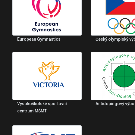
European Gymnastics
Český olympiský vý
Vysokoškolské sportovní
Antidopingový výbo
centrum MŠMT