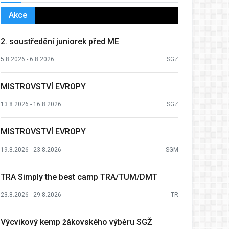
Akce
2. soustředění juniorek před ME
5.8.2026 - 6.8.2026
SGZ
MISTROVSTVÍ EVROPY
13.8.2026 - 16.8.2026
SGZ
MISTROVSTVÍ EVROPY
19.8.2026 - 23.8.2026
SGM
TRA Simply the best camp TRA/TUM/DMT
23.8.2026 - 29.8.2026
TR
Výcvikový kemp žákovského výběru SGŽ