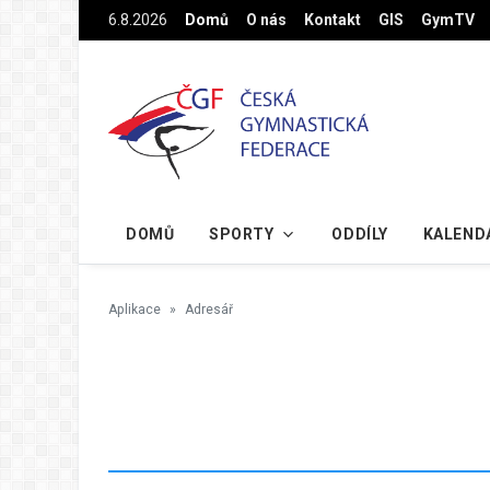
Na hlavní obsah
6.8.2026
Domů
O nás
Kontakt
GIS
GymTV
DOMŮ
SPORTY
ODDÍLY
KALEND
Aplikace
Adresář