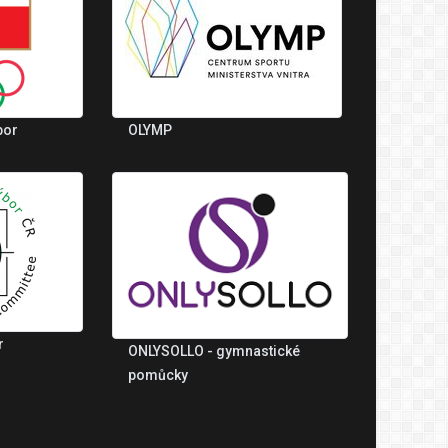
bor
OLYMP
r
ONLYSOLLO - gymnastické
pomůcky