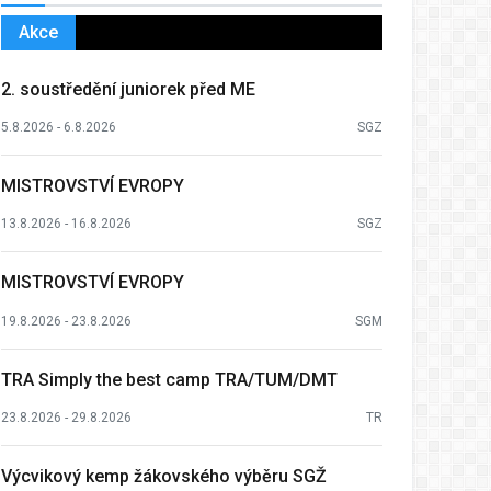
Akce
2. soustředění juniorek před ME
5.8.2026 - 6.8.2026
SGZ
MISTROVSTVÍ EVROPY
13.8.2026 - 16.8.2026
SGZ
MISTROVSTVÍ EVROPY
19.8.2026 - 23.8.2026
SGM
TRA Simply the best camp TRA/TUM/DMT
23.8.2026 - 29.8.2026
TR
Výcvikový kemp žákovského výběru SGŽ