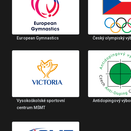
European Gymnastics
Český olympiský vý
Vysokoškolské sportovní
Antidopingový výbo
centrum MŠMT