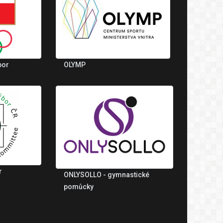
bor
OLYMP
r
ONLYSOLLO - gymnastické
pomůcky