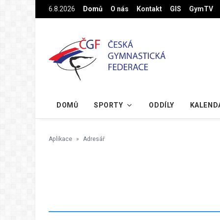
Na hlavní obsah
6.8.2026
Domů
O nás
Kontakt
GIS
GymTV
DOMŮ
SPORTY
ODDÍLY
KALEND
Aplikace
Adresář