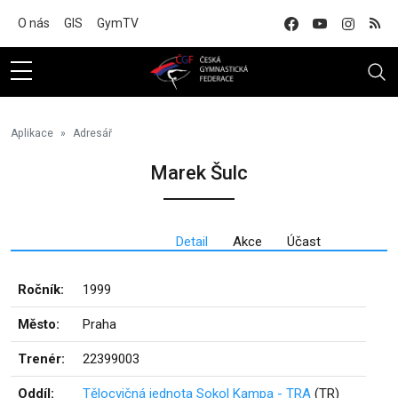
Na hlavní obsah
O nás
GIS
GymTV
Aplikace
Adresář
Marek Šulc
Detail
Akce
Účast
Ročník:
1999
Město:
Praha
Trenér:
22399003
Oddíl:
Tělocvičná jednota Sokol Kampa - TRA
(TR)