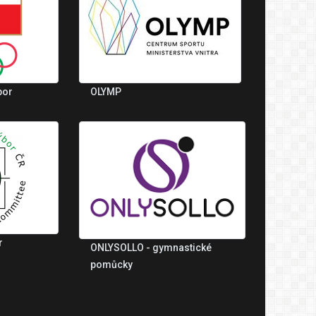
bor
OLYMP
r
ONLYSOLLO - gymnastické
pomůcky