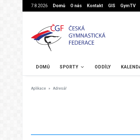
Na hlavní obsah
7.8.2026
Domů
O nás
Kontakt
GIS
GymTV
DOMŮ
SPORTY
ODDÍLY
KALEND
Aplikace
Adresář