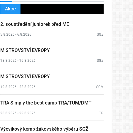
Akce
2. soustředění juniorek před ME
5.8.2026 - 6.8.2026
SGZ
MISTROVSTVÍ EVROPY
13.8.2026 - 16.8.2026
SGZ
MISTROVSTVÍ EVROPY
19.8.2026 - 23.8.2026
SGM
TRA Simply the best camp TRA/TUM/DMT
23.8.2026 - 29.8.2026
TR
Výcvikový kemp žákovského výběru SGŽ