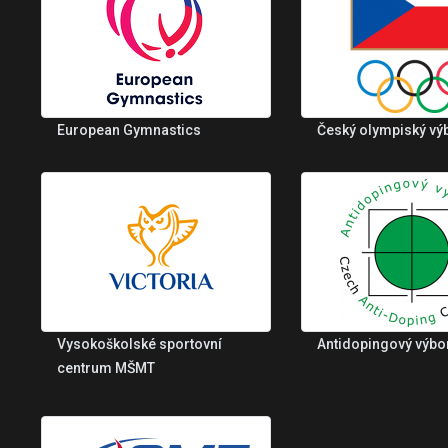
European Gymnastics
Český olympiský vý
Vysokoškolské sportovní
Antidopingový výbo
centrum MŠMT