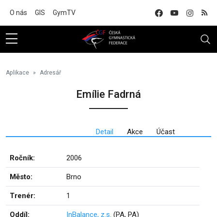
Na hlavní obsah
O nás
GIS
GymTV
Aplikace
Adresář
Emílie Fadrná
Detail
Akce
Účast
Ročník:
2006
Město:
Brno
Trenér:
1
Oddíl:
InBalance, z.s.
(PA, PA)