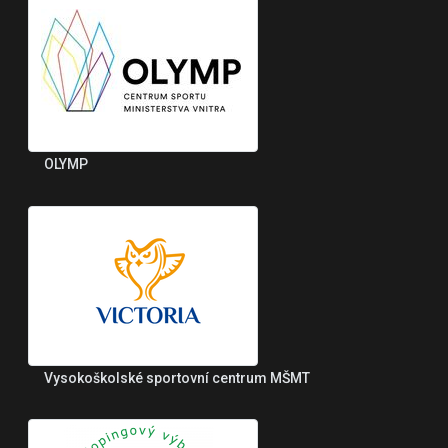
OLYMP
Vysokoškolské sportovní centrum MŠMT