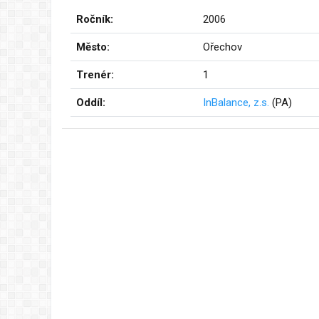
Ročník:
2006
Město:
Ořechov
Trenér:
1
Oddíl:
InBalance, z.s.
(PA)