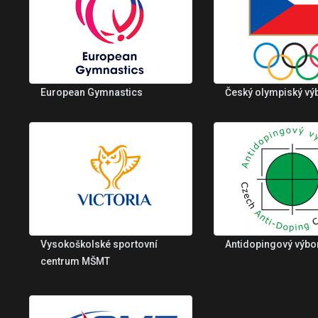
European Gymnastics
Český olympiský vý
Vysokoškolské sportovní
Antidopingový výbo
centrum MŠMT