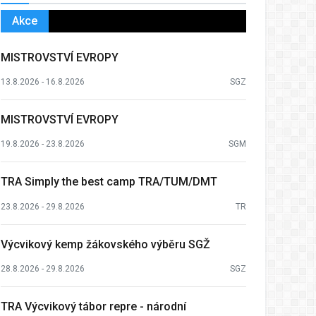
Akce
MISTROVSTVÍ EVROPY
13.8.2026 - 16.8.2026
SGZ
MISTROVSTVÍ EVROPY
19.8.2026 - 23.8.2026
SGM
TRA Simply the best camp TRA/TUM/DMT
23.8.2026 - 29.8.2026
TR
Výcvikový kemp žákovského výběru SGŽ
28.8.2026 - 29.8.2026
SGZ
TRA Výcvikový tábor repre - národní