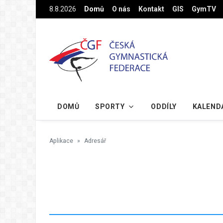
Na hlavní obsah
8.8.2026
Domů
O nás
Kontakt
GIS
GymTV
DOMŮ
SPORTY
ODDÍLY
KALEND
Aplikace
Adresář