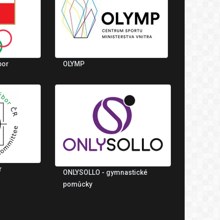
bor
OLYMP
r
ONLYSOLLO - gymnastické
pomůcky