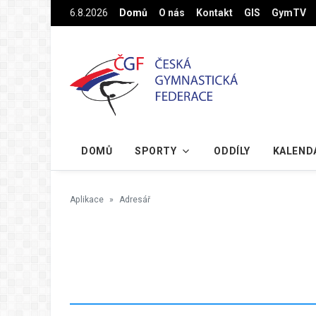
Na hlavní obsah
6.8.2026
Domů
O nás
Kontakt
GIS
GymTV
DOMŮ
SPORTY
ODDÍLY
KALEND
Aplikace
Adresář