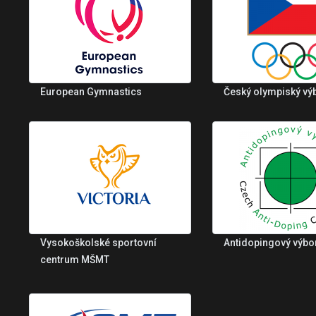
European Gymnastics
Český olympiský vý
Vysokoškolské sportovní
Antidopingový výbo
centrum MŠMT