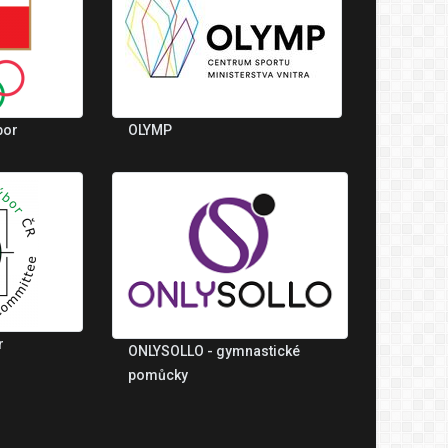
bor
OLYMP
r
ONLYSOLLO - gymnastické
pomůcky