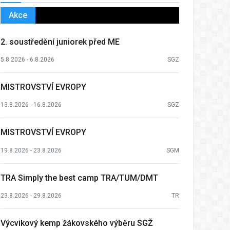
Akce
2. soustředění juniorek před ME
5.8.2026 - 6.8.2026
SGZ
MISTROVSTVÍ EVROPY
13.8.2026 - 16.8.2026
SGZ
MISTROVSTVÍ EVROPY
19.8.2026 - 23.8.2026
SGM
TRA Simply the best camp TRA/TUM/DMT
23.8.2026 - 29.8.2026
TR
Výcvikový kemp žákovského výběru SGŽ