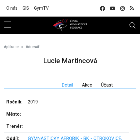
Na hlavní obsah
O nás
GIS
GymTV
Aplikace
Adresář
Lucie Martincová
Detail
Akce
Účast
Ročník:
2019
Město:
Trenér:
Oddíl:
GYMNASTICKÝ AEROBIK - BK - OTROKOVICE,