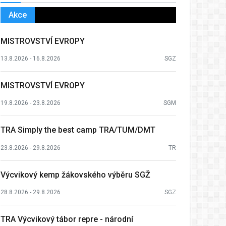
Akce
MISTROVSTVÍ EVROPY
13.8.2026 - 16.8.2026
SGZ
MISTROVSTVÍ EVROPY
19.8.2026 - 23.8.2026
SGM
TRA Simply the best camp TRA/TUM/DMT
23.8.2026 - 29.8.2026
TR
Výcvikový kemp žákovského výběru SGŽ
28.8.2026 - 29.8.2026
SGZ
TRA Výcvikový tábor repre - národní