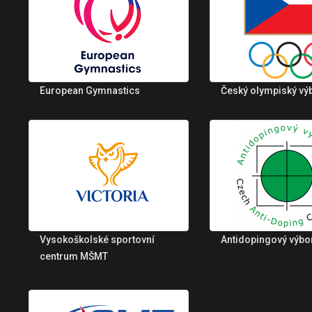
European Gymnastics
Český olympiský vý
Vysokoškolské sportovní
Antidopingový výbo
centrum MŠMT