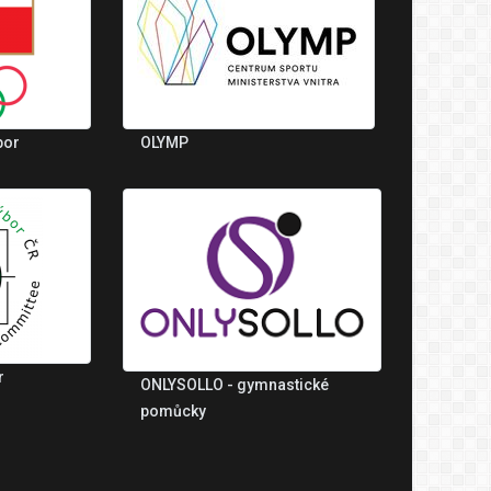
bor
OLYMP
r
ONLYSOLLO - gymnastické
pomůcky