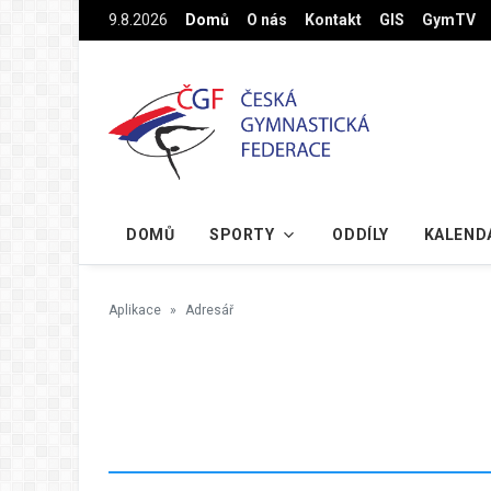
Na hlavní obsah
9.8.2026
Domů
O nás
Kontakt
GIS
GymTV
DOMŮ
SPORTY
ODDÍLY
KALEND
Aplikace
Adresář