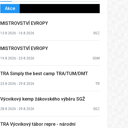
Akce
MISTROVSTVÍ EVROPY
13.8.2026 - 16.8.2026
SGZ
MISTROVSTVÍ EVROPY
19.8.2026 - 23.8.2026
SGM
TRA Simply the best camp TRA/TUM/DMT
23.8.2026 - 29.8.2026
TR
Výcvikový kemp žákovského výběru SGŽ
28.8.2026 - 29.8.2026
SGZ
TRA Výcvikový tábor repre - národní