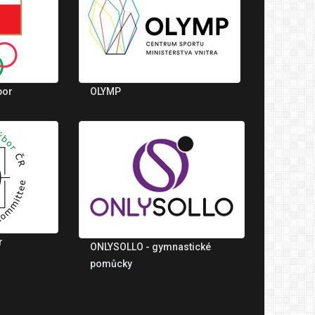
bor
OLYMP
r
ONLYSOLLO - gymnastické
pomůcky