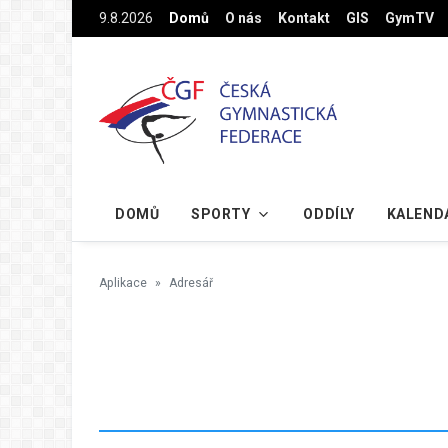
Na hlavní obsah
9.8.2026
Domů
O nás
Kontakt
GIS
GymTV
DOMŮ
SPORTY
ODDÍLY
KALEND
Aplikace
Adresář