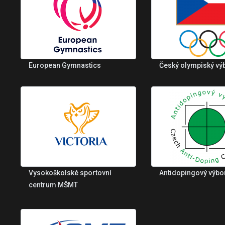
European Gymnastics
Český olympiský vý
Vysokoškolské sportovní
Antidopingový výbo
centrum MŠMT