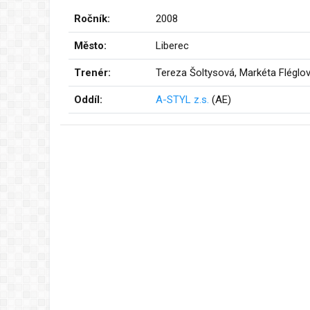
Ročník:
2008
Město:
Liberec
Trenér:
Tereza Šoltysová, Markéta Fléglo
Oddíl:
A-STYL z.s.
(AE)