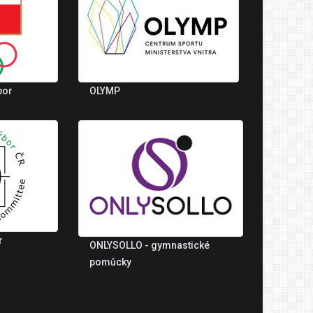
bor
OLYMP
r
ONLYSOLLO - gymnastické
pomůcky