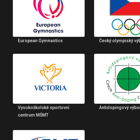
European Gymnastics
Český olympiský vý
Vysokoškolské sportovní
Antidopingový výbo
centrum MŠMT