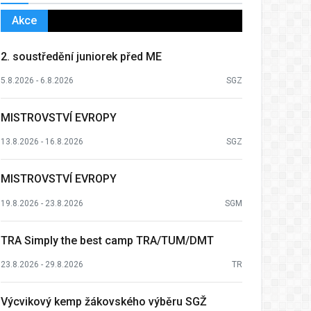
Akce
2. soustředění juniorek před ME
5.8.2026 - 6.8.2026
SGZ
MISTROVSTVÍ EVROPY
13.8.2026 - 16.8.2026
SGZ
MISTROVSTVÍ EVROPY
19.8.2026 - 23.8.2026
SGM
TRA Simply the best camp TRA/TUM/DMT
23.8.2026 - 29.8.2026
TR
Výcvikový kemp žákovského výběru SGŽ