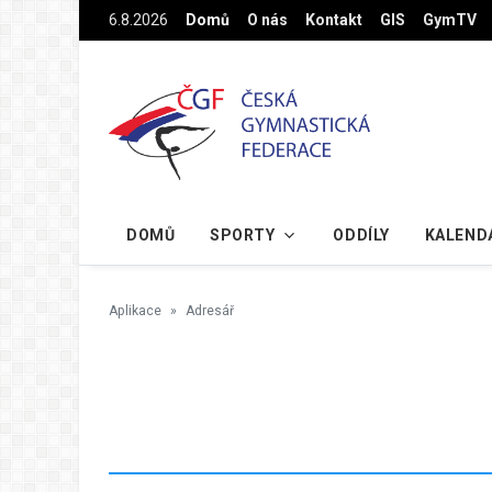
Na hlavní obsah
6.8.2026
Domů
O nás
Kontakt
GIS
GymTV
DOMŮ
SPORTY
ODDÍLY
KALEND
Aplikace
Adresář