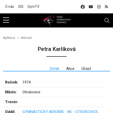
Na hlavní obsah
O nás
GIS
GymTV
Aplikace
Adresář
Petra Karlíková
Detail
Akce
Účast
Ročník:
1974
Město:
Otrokovice
Trenér:
Oddíl:
GYMNASTICKÝ AEROBIK - BK - OTROKOVICE,