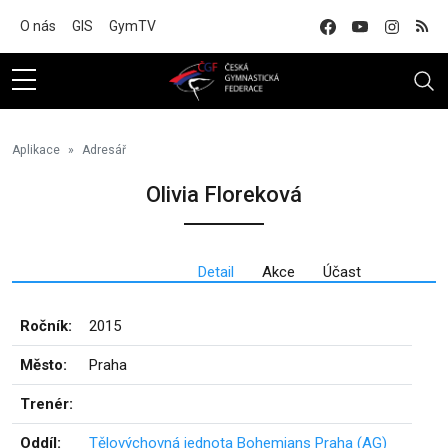
Na hlavní obsah
O nás
GIS
GymTV
Aplikace
Adresář
Olivia Floreková
Detail
Akce
Účast
Ročník:
2015
Město:
Praha
Trenér:
Oddíl:
Tělovýchovná jednota Bohemians Praha (AG)