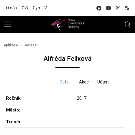
Na hlavní obsah
O nás
GIS
GymTV
Aplikace
Adresář
Alfréda Felixová
Detail
Akce
Účast
Ročník:
2017
Město:
Trenér: