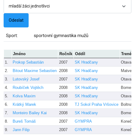
Sport:
sportovní gymnastika mužů
Jméno
Ročník
Oddíl
Trenér
1.
Prokop Sebastián
2007
SK Hradčany
Otava
2.
Bitout Maxime Sebastien
2008
SK Hradčany
Matvei 
3.
Lutovský Josef
2007
SK Hradčany
Otava
4.
Roubíček Vojtěch
2008
SK Hradčany
Bomer
5.
Kolva Maxim
2008
SK Hradčany
Otava
6.
Krátký Marek
2008
TJ Sokol Praha Vršovice
Boltnar
7.
Monteiro Bailey Kai
2008
SK Hradčany
Bomer
8.
Bureš Tomáš
2007
GYMPRA
Konečn
9.
Jann Filip
2007
GYMPRA
Konečn