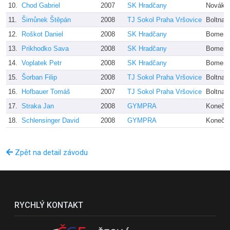
10.
Chod Gabriel
2007
SK Hradčany
Novák
11.
Šimůnek Štěpán
2008
TJ Sokol Praha Vršovice
Boltnar
12.
Roškot Daniel
2008
SK Hradčany
Bomer
13.
Prikhodko Sava
2008
SK Hradčany
Bomer
14.
Voplatek Petr
2008
SK Hradčany
Bomer
15.
Šorban Filip
2008
TJ Sokol Praha Vršovice
Boltnar
16.
Hofbauer Tomáš
2007
TJ Sokol Praha Vršovice
Boltnar
17.
Straka Jan
2008
GYMPRA
Konečn
18.
Schlensinger David
2008
GYMPRA
Konečn
Zpět na detail závodu
RYCHLÝ KONTAKT