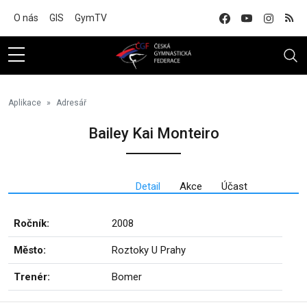
Na hlavní obsah
O nás
GIS
GymTV
Aplikace
Adresář
Bailey Kai Monteiro
Detail
Akce
Účast
Ročník:
2008
Město:
Roztoky U Prahy
Trenér:
Bomer