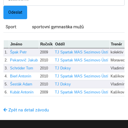
Sport:
sportovní gymnastika mužů
Jméno
Ročník
Oddíl
Trenér
1.
Špak Petr
2009
TJ Spartak MAS Sezimovo Ústí
kolektiv t
2.
Pekarovič Jakub
2010
TJ Spartak MAS Sezimovo Ústí
Moravec
3.
Schröder Tom
2010
TJ Doksy
Vladimír 
4.
Bierl Antonín
2010
TJ Spartak MAS Sezimovo Ústí
Kašíková
5.
Šesták Adam
2010
TJ Doksy
Vladimír 
6.
Kubát Antonín
2009
TJ Spartak MAS Sezimovo Ústí
Kašíková
Zpět na detail závodu