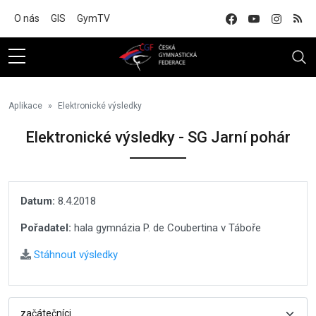
Na hlavní obsah
O nás
GIS
GymTV
Aplikace
Elektronické výsledky
Elektronické výsledky - SG Jarní pohár
Datum:
8.4.2018
Pořadatel:
hala gymnázia P. de Coubertina v Táboře
Stáhnout výsledky