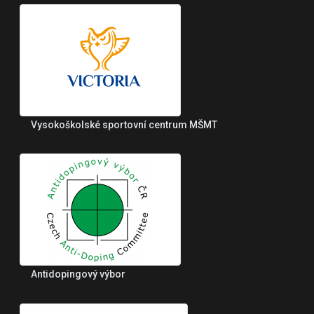
Vysokoškolské sportovní centrum MŠMT
Antidopingový výbor