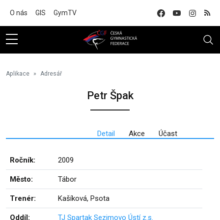
Na hlavní obsah
O nás
GIS
GymTV
Aplikace
Adresář
Petr Špak
Detail
Akce
Účast
Ročník:
2009
Město:
Tábor
Trenér:
Kašíková, Psota
Oddíl:
TJ Spartak Sezimovo Ústí z.s.