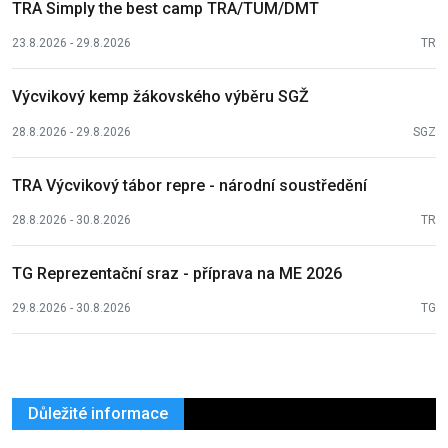
TRA Simply the best camp TRA/TUM/DMT
23.8.2026 - 29.8.2026
TR
Výcvikový kemp žákovského výběru SGŽ
28.8.2026 - 29.8.2026
SGZ
TRA Výcvikový tábor repre - národní soustředění
28.8.2026 - 30.8.2026
TR
TG Reprezentační sraz - příprava na ME 2026
29.8.2026 - 30.8.2026
TG
Důležité informace