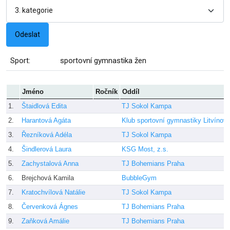
Sport:
sportovní gymnastika žen
Jméno
Ročník
Oddíl
1.
Štaidlová Edita
TJ Sokol Kampa
2.
Harantová Agáta
Klub sportovní gymnastiky Litvínov, 
3.
Řezníková Adéla
TJ Sokol Kampa
4.
Šindlerová Laura
KSG Most, z.s.
5.
Zachystalová Anna
TJ Bohemians Praha
6.
Brejchová Kamila
BubbleGym
7.
Kratochvílová Natálie
TJ Sokol Kampa
8.
Červenková Ágnes
TJ Bohemians Praha
9.
Zaňková Amálie
TJ Bohemians Praha