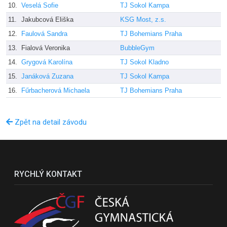
10.
Veselá Sofie
TJ Sokol Kampa
11.
Jakubcová Eliška
KSG Most, z.s.
12.
Faulová Sandra
TJ Bohemians Praha
13.
Fialová Veronika
BubbleGym
14.
Grygová Karolína
TJ Sokol Kladno
15.
Janáková Zuzana
TJ Sokol Kampa
16.
Fűrbacherová Michaela
TJ Bohemians Praha
Zpět na detail závodu
RYCHLÝ KONTAKT