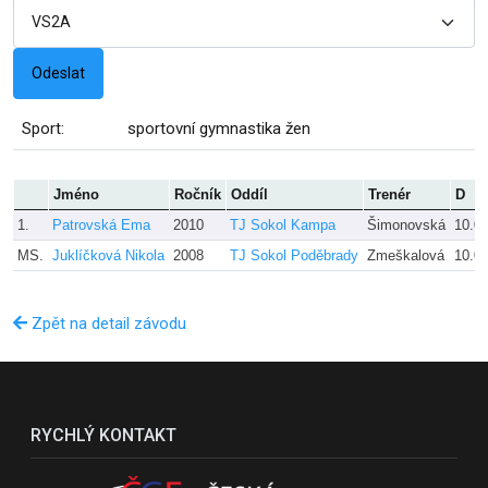
Sport:
sportovní gymnastika žen
Jméno
Ročník
Oddíl
Trenér
D
1.
Patrovská Ema
2010
TJ Sokol Kampa
Šimonovská
10.0
MS.
Juklíčková Nikola
2008
TJ Sokol Poděbrady
Zmeškalová
10.0
Zpět na detail závodu
RYCHLÝ KONTAKT