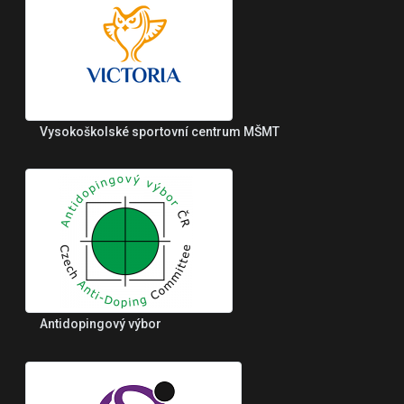
Vysokoškolské sportovní centrum MŠMT
Antidopingový výbor