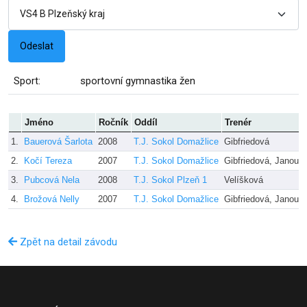
Sport:
sportovní gymnastika žen
Jméno
Ročník
Oddíl
Trenér
1.
Bauerová Šarlota
2008
T.J. Sokol Domažlice
Gibfriedová
2.
Kočí Tereza
2007
T.J. Sokol Domažlice
Gibfriedová, Janouš
3.
Pubcová Nela
2008
T.J. Sokol Plzeň 1
Velíšková
4.
Brožová Nelly
2007
T.J. Sokol Domažlice
Gibfriedová, Janouš
Zpět na detail závodu