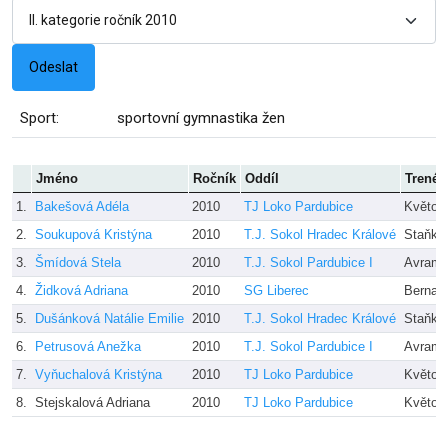
Sport:
sportovní gymnastika žen
Jméno
Ročník
Oddíl
Trenér
1.
Bakešová Adéla
2010
TJ Loko Pardubice
Květon
2.
Soukupová Kristýna
2010
T.J. Sokol Hradec Králové
Staňko
3.
Šmídová Stela
2010
T.J. Sokol Pardubice I
Avramo
4.
Židková Adriana
2010
SG Liberec
Bernar
5.
Dušánková Natálie Emilie
2010
T.J. Sokol Hradec Králové
Staňko
6.
Petrusová Anežka
2010
T.J. Sokol Pardubice I
Avramo
7.
Vyňuchalová Kristýna
2010
TJ Loko Pardubice
Květon
8.
Stejskalová Adriana
2010
TJ Loko Pardubice
Květon