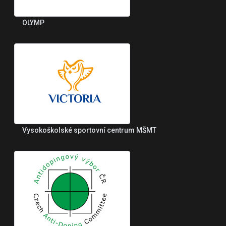
OLYMP
Vysokoškolské sportovní centrum MŠMT