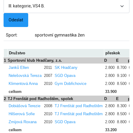
Sport:
sportovní gymnastika žen
Družstvo
přeskok
1
Sportovní klub Hradčany, z.s.
D
E
pe
Janků Ellen
2011
SK Hradčany
2.800
8.700
0.
Nelešovská Tereza
2007
SGD Opava
2.800
9.100
0.
Klimentová Anna
2010
Gym Dobřichovice
2.000
8.500
0.
celkem
33.900
2
TJ Frenštát pod Radhoštěm, spolek
D
E
pe
Dobiášová Terezie
2008
TJ Frenštát pod Radhoštěm
2.800
8.300
0.
Hilšerová Sofie
2010
TJ Frenštát pod Radhoštěm
2.800
8.500
0.
Zmijová Roxana
2010
SGD Opava
2.000
8.800
0.
celkem
33.200