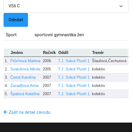
Sport:
sportovní gymnastika žen
Jméno
Ročník
Oddíl
Trenér
D
1.
Průchová Martina
2006
T.J. Sokol Plzeň 1
Šlaufová,Čechurová
2
2.
Svatošová Nikola
2005
T.J. Sokol Plzeň 1
kolektiv
2
3.
Černá Karolína
2007
T.J. Sokol Plzeň 1
kolektiv
1
4.
Zavadilová Anna
2007
T.J. Sokol Plzeň 1
kolektiv
1
5.
Špalová Kateřina
2007
T.J. Sokol Plzeň 1
kolektiv
1
Zpět na detail závodu