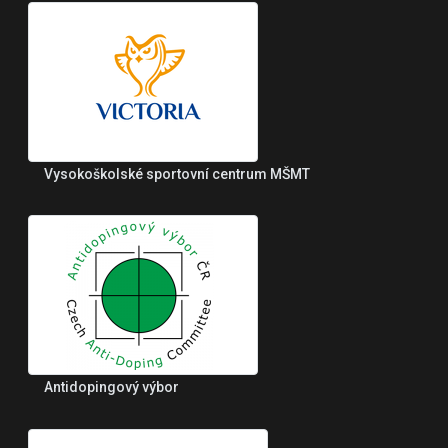
Vysokoškolské sportovní centrum MŠMT
Antidopingový výbor