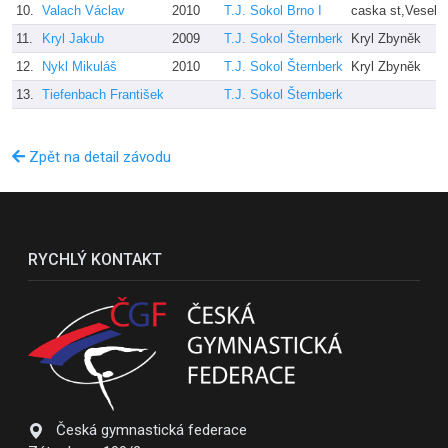
10.
Valach Václav
2010
T.J. Sokol Brno I
caska st,Veselý
11.
Kryl Jakub
2009
T.J. Sokol Šternberk
Kryl Zbyněk
12.
Nykl Mikuláš
2010
T.J. Sokol Šternberk
Kryl Zbyněk
13.
Tiefenbach František
T.J. Sokol Šternberk
Zpět na detail závodu
RYCHLÝ KONTAKT
Česká gymnastická federace