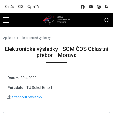
Na hlavní obsah
O nás
GIS
GymTV
Aplikace
Elektronické výsledky
Elektronické výsledky - SGM ČOS Oblastní
přebor - Morava
Datum:
30.4.2022
Pořadatel:
T.J.Sokol Brno I
Stáhnout výsledky