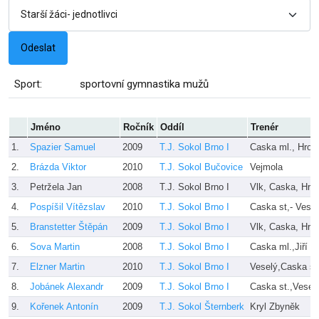
Sport:
sportovní gymnastika mužů
Jméno
Ročník
Oddíl
Trenér
1.
Spazier Samuel
2009
T.J. Sokol Brno I
Caska ml., Hron
2.
Brázda Viktor
2010
T.J. Sokol Bučovice
Vejmola
3.
Petržela Jan
2008
T.J. Sokol Brno I
Vlk, Caska, Hro
4.
Pospíšil Vítězslav
2010
T.J. Sokol Brno I
Caska st,- Vesel
5.
Branstetter Štěpán
2009
T.J. Sokol Brno I
Vlk, Caska, Hro
6.
Sova Martin
2008
T.J. Sokol Brno I
Caska ml.,Jiří H
7.
Elzner Martin
2010
T.J. Sokol Brno I
Veselý,Caska st
8.
Jobánek Alexandr
2009
T.J. Sokol Brno I
Caska st.,Vesel
9.
Kořenek Antonín
2009
T.J. Sokol Šternberk
Kryl Zbyněk