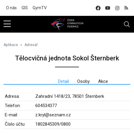
Na hlavní obsah
O nás
GIS
GymTV
Aplikace
Adresář
Tělocvičná jednota Sokol Šternberk
Detail
Osoby
Akce
Adresa:
Zahradní 1418/23, 78501 Šternberk
Telefon:
604534377
E-mail:
z.kryl@seznam.cz
Číslo účtu:
1802845309/0800