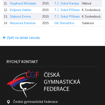
11.
Stupková Michaela
2015
T.J. Sokol Kampa
Hálová
12.
Krůpová Valérie
2015
T.J. Sokol Příbram
K.Svobodová, K
13.
Slabová Emma
2015
T.J. Sokol Příbram
K.Svobodová, K
14.
Mezerová Karolína
2015
GK Domažlice
Salátová
Zpět na detail závodu
RYCHLÝ KONTAKT
Česká gymnastická federace