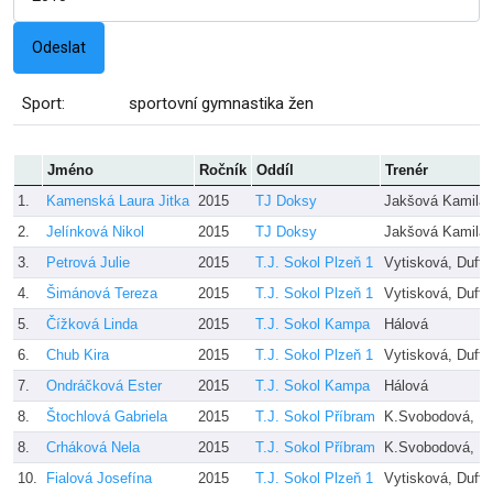
Sport:
sportovní gymnastika žen
Jméno
Ročník
Oddíl
Trenér
1.
Kamenská Laura Jitka
2015
TJ Doksy
Jakšová Kamila
2.
Jelínková Nikol
2015
TJ Doksy
Jakšová Kamila
3.
Petrová Julie
2015
T.J. Sokol Plzeň 1
Vytisková, Duff
4.
Šimánová Tereza
2015
T.J. Sokol Plzeň 1
Vytisková, Duff
5.
Čížková Linda
2015
T.J. Sokol Kampa
Hálová
6.
Chub Kira
2015
T.J. Sokol Plzeň 1
Vytisková, Duff
7.
Ondráčková Ester
2015
T.J. Sokol Kampa
Hálová
8.
Štochlová Gabriela
2015
T.J. Sokol Příbram
K.Svobodová, K
8.
Crháková Nela
2015
T.J. Sokol Příbram
K.Svobodová, K
10.
Fialová Josefína
2015
T.J. Sokol Plzeň 1
Vytisková, Duff