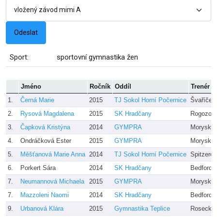
Sport:
sportovní gymnastika žen
Jméno
Ročník
Oddíl
Trenér
1.
Černá Marie
2015
TJ Sokol Horní Počernice
Švaříček
2.
Rysová Magdalena
2015
SK Hradčany
Rogozov
3.
Čapková Kristýna
2014
GYMPRA
Moryskov
4.
Ondráčková Ester
2015
GYMPRA
Moryskov
5.
Měšťanová Marie Anna
2014
TJ Sokol Horní Počernice
Spitzero
6.
Porkert Sára
2014
SK Hradčany
Bedford,
7.
Neumannová Michaela
2015
GYMPRA
Moryskov
7.
Mazzoleni Naomi
2014
SK Hradčany
Bedford,
9.
Urbanová Klára
2015
Gymnastika Teplice
Rosecká/