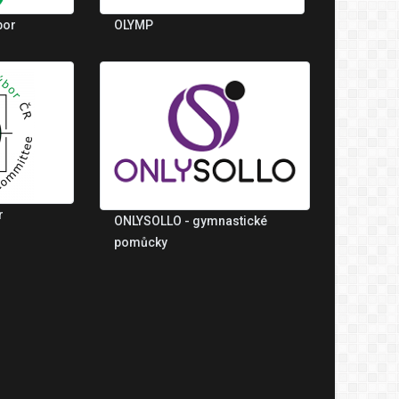
bor
OLYMP
r
ONLYSOLLO - gymnastické
pomůcky