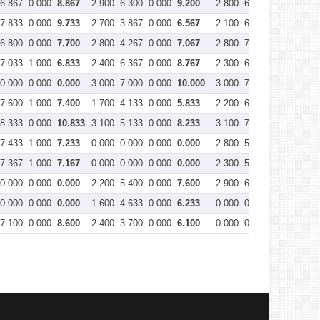
6.867
0.000
8.867
2.900
6.300
0.000
9.200
2.800
6.400
0.000
9.20
7.833
0.000
9.733
2.700
3.867
0.000
6.567
2.100
6.900
0.000
9.00
6.800
0.000
7.700
2.800
4.267
0.000
7.067
2.800
7.033
0.000
9.83
7.033
1.000
6.833
2.400
6.367
0.000
8.767
2.300
6.367
0.000
8.66
0.000
0.000
0.000
3.000
7.000
0.000
10.000
3.000
7.767
0.000
10.7
7.600
1.000
7.400
1.700
4.133
0.000
5.833
2.200
6.100
0.000
8.30
8.333
0.000
10.833
3.100
5.133
0.000
8.233
3.100
7.000
0.000
10.1
7.433
1.000
7.233
0.000
0.000
0.000
0.000
2.800
5.767
0.000
8.56
7.367
1.000
7.167
0.000
0.000
0.000
0.000
2.300
5.900
0.000
8.20
0.000
0.000
0.000
2.200
5.400
0.000
7.600
2.900
6.200
0.000
9.10
0.000
0.000
0.000
1.600
4.633
0.000
6.233
0.000
0.000
0.000
0.00
7.100
0.000
8.600
2.400
3.700
0.000
6.100
0.000
0.000
0.000
0.00