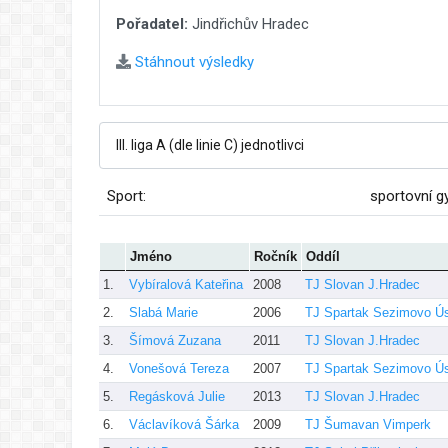
Pořadatel:
Jindřichův Hradec
Stáhnout výsledky
Sport:
sportovní g
Jméno
Ročník
Oddíl
1.
Vybíralová Kateřina
2008
TJ Slovan J.Hradec
2.
Slabá Marie
2006
TJ Spartak Sezimovo Ús
3.
Šímová Zuzana
2011
TJ Slovan J.Hradec
4.
Vonešová Tereza
2007
TJ Spartak Sezimovo Ús
5.
Regásková Julie
2013
TJ Slovan J.Hradec
6.
Václavíková Šárka
2009
TJ Šumavan Vimperk