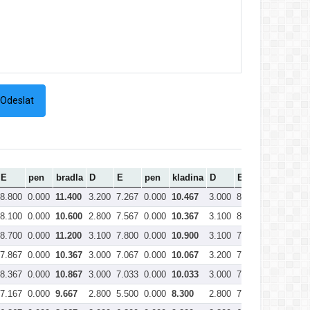
E
pen
bradla
D
E
pen
kladina
D
E
pen
pro
8.800
0.000
11.400
3.200
7.267
0.000
10.467
3.000
8.100
0.000
11.1
8.100
0.000
10.600
2.800
7.567
0.000
10.367
3.100
8.400
0.000
11.5
8.700
0.000
11.200
3.100
7.800
0.000
10.900
3.100
7.467
0.000
10.5
7.867
0.000
10.367
3.000
7.067
0.000
10.067
3.200
7.400
0.000
10.6
8.367
0.000
10.867
3.000
7.033
0.000
10.033
3.000
7.467
0.000
10.4
7.167
0.000
9.667
2.800
5.500
0.000
8.300
2.800
7.333
0.000
10.1