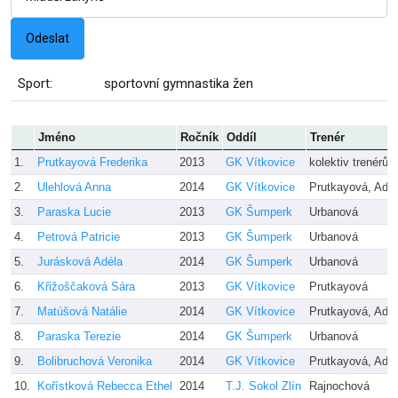
Sport:
sportovní gymnastika žen
Jméno
Ročník
Oddíl
Trenér
1.
Prutkayová Frederika
2013
GK Vítkovice
kolektiv trenérů
2.
Ulehlová Anna
2014
GK Vítkovice
Prutkayová, Ada
3.
Paraska Lucie
2013
GK Šumperk
Urbanová
4.
Petrová Patricie
2013
GK Šumperk
Urbanová
5.
Jurásková Adéla
2014
GK Šumperk
Urbanová
6.
Křižoščaková Sára
2013
GK Vítkovice
Prutkayová
7.
Matúšová Natálie
2014
GK Vítkovice
Prutkayová, Ada
8.
Paraska Terezie
2014
GK Šumperk
Urbanová
9.
Bolibruchová Veronika
2014
GK Vítkovice
Prutkayová, Ada
10.
Kořístková Rebecca Ethel
2014
T.J. Sokol Zlín
Rajnochová