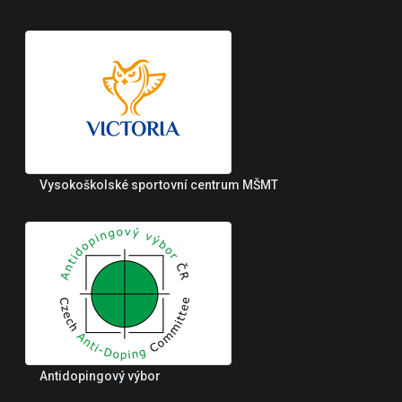
Vysokoškolské sportovní centrum MŠMT
Antidopingový výbor