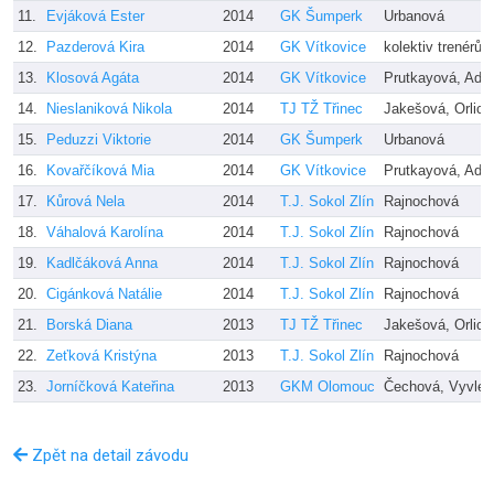
11.
Evjáková Ester
2014
GK Šumperk
Urbanová
12.
Pazderová Kira
2014
GK Vítkovice
kolektiv trenérů
13.
Klosová Agáta
2014
GK Vítkovice
Prutkayová, Ada
14.
Nieslaniková Nikola
2014
TJ TŽ Třinec
Jakešová, Orlic
15.
Peduzzi Viktorie
2014
GK Šumperk
Urbanová
16.
Kovařčíková Mia
2014
GK Vítkovice
Prutkayová, Ada
17.
Kůrová Nela
2014
T.J. Sokol Zlín
Rajnochová
18.
Váhalová Karolína
2014
T.J. Sokol Zlín
Rajnochová
19.
Kadlčáková Anna
2014
T.J. Sokol Zlín
Rajnochová
20.
Cigánková Natálie
2014
T.J. Sokol Zlín
Rajnochová
21.
Borská Diana
2013
TJ TŽ Třinec
Jakešová, Orlic
22.
Zeťková Kristýna
2013
T.J. Sokol Zlín
Rajnochová
23.
Jorníčková Kateřina
2013
GKM Olomouc
Čechová, Vyvle
Zpět na detail závodu