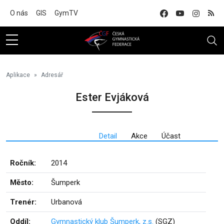
Na hlavní obsah
O nás
GIS
GymTV
Aplikace
Adresář
Ester Evjáková
Detail
Akce
Účast
Ročník:
2014
Město:
Šumperk
Trenér:
Urbanová
Oddíl:
Gymnastický klub Šumperk, z.s.
(SGZ)