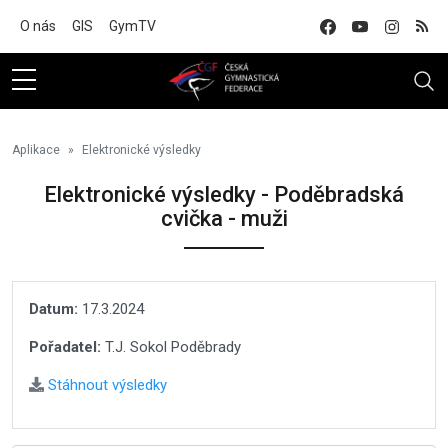
Na hlavní obsah
O nás
GIS
GymTV
Aplikace
Elektronické výsledky
Elektronické výsledky - Poděbradská
cvička - muži
Datum:
17.3.2024
Pořadatel:
T.J. Sokol Poděbrady
Stáhnout výsledky