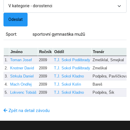
Sport:
sportovní gymnastika mužů
Jméno
Ročník
Oddíl
Trenér
1.
Toman Josef
2009
T.J. Sokol Poděbrady
Zmešklal, Smejkal
2.
Knotner David
2009
T.J. Sokol Poděbrady
Zmeškal
3.
Strkula Daniel
2009
T.J. Sokol Kladno
Podpěra, Pavlíčková
4.
Mach Ondřej
2009
T.J. Sokol Kolín
Bareš
5.
Lokvenc Tobiáš
2009
T.J. Sokol Kladno
Podpěra, Šik
Zpět na detail závodu