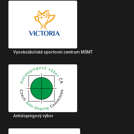
Vysokoškolské sportovní centrum MŠMT
Antidopingový výbor